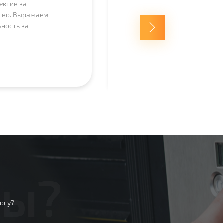
ектив за
тво. Выражаем
ность за
, хорошие рабочие
редприятиями.
к
Татьяна Самошкина
ЕКС-ИНЖИНИРИНГ»
сионализма, за
 оперативную
уживанию охранно-
удем рады
чества и
сы?
осу?