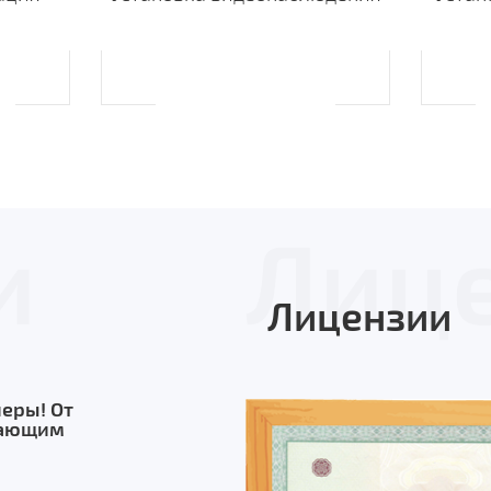
и
Лиц
Лицензии
еры! От
пающим