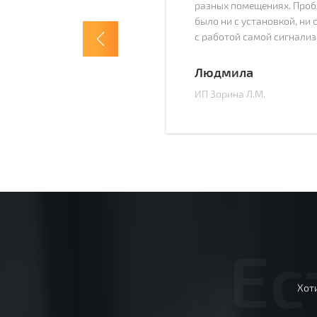
разных помещениях. Проб
было ни с установкой, ни 
с работой самой сигнализ
вовремя и корректно. Вот 
устанавливать оборудова
Людмила
помещении и выбор компа
ИП Зорина Л.М.
очевиден. Большое спасиб
профессиональную работу
спасибо Александру за о
Равилю за установку.
Ес
Хот