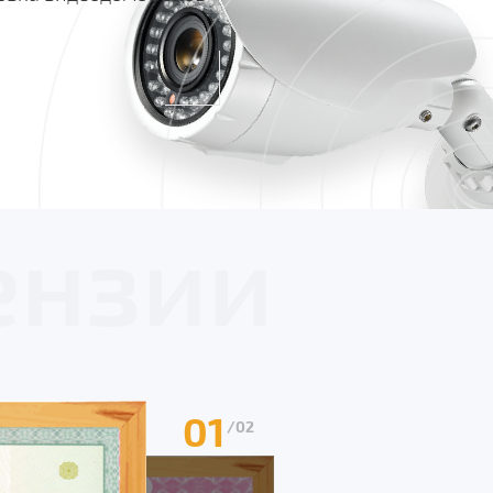
ензии
01
/02