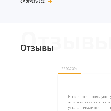
СМОТРЕТЬ ВСЕ
Отзыв
Отзывы
22.10.2014
алификацией
Несколько лет пользуюсь
оперативностью
этой компании, за это вр
ом установки
устанавливали охранное 