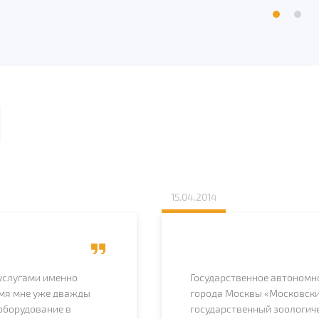
ы
15.04.2014
 услугами именно
Государственное автономн
емя мне уже дважды
города Москвы «Московск
оборудование в
государственный зоологич